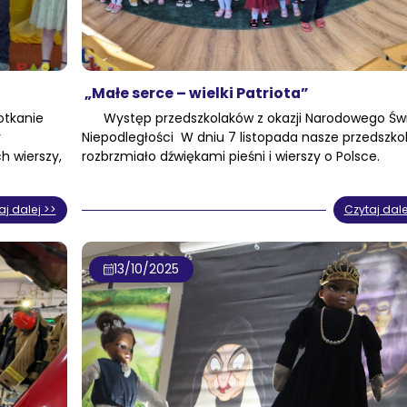
„Małe serce – wielki Patriota”
otkanie
Występ przedszkolaków z okazji Narodowego Św
y
Niepodległości W dniu 7 listopada nasze przedszko
h wierszy,
rozbrzmiało dźwiękami pieśni i wierszy o Polsce.
aj dalej >>
Czytaj dale
13/10/2025