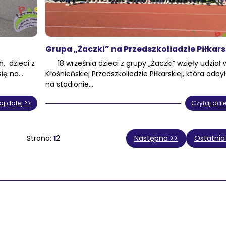
Grupa „Żaczki” na Przedszkoliadzie Piłkars
, dzieci z
18 września dzieci z grupy „Żaczki” wzięły udział w
się na…
Krośnieńskiej Przedszkoliadzie Piłkarskiej, która odbył
na stadionie…
aj dalej >>
Czytaj dale
1
2
Następna >>
Ostatnia