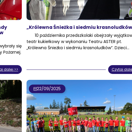
ndy
„Królewna Śnieżka i siedmiu krasnoludkó
 w
10 października przedszkolaki obejrzały wyjątko
teatr kukiełkowy w wykonaniu Teatru ASTER pt.
ybrały się
„Królewna Śnieżka i siedmiu krasnoludków”. Dzieci…
 Pożarnej.
aj dalej >>
Czytaj dale
22/09/2025