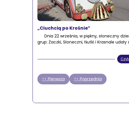
„Ciuchcią po Krośnie”
Dnia 22 września, w piękny, słoneczny dzień
grup: Żaczki, Słoneczni, Nutki i Krasnale udały 
Czyt
<< Pierwsza
<< Poprzednia