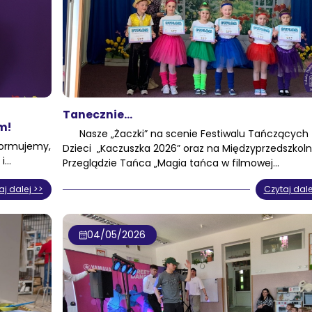
Tanecznie…
m!
Nasze „Żaczki” na scenie Festiwalu Tańczących
formujemy,
Dzieci „Kaczuszka 2026” oraz na Międzyprzedszko
 i…
Przeglądzie Tańca „Magia tańca w filmowej…
aj dalej >>
Czytaj dale
04/05/2026