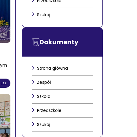
Przedszkole
Szukaj
Dokumenty
lnym
Strona główna
Zespół
j >>
Szkoła
Przedszkole
Szukaj