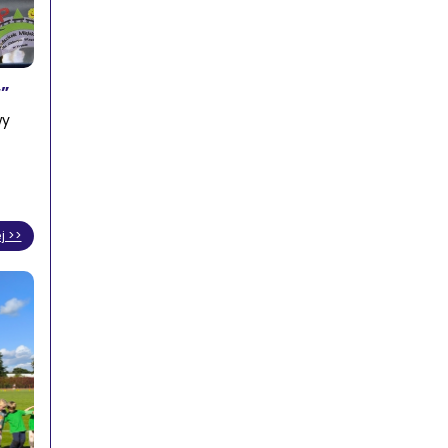
w”
wy
j >>