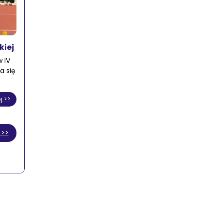
kiej
 IV
a się
j >>
 >>