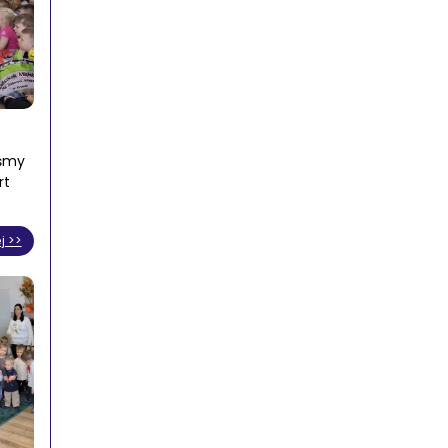
iśmy
rt
j >>