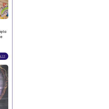
ięta
le
j >>