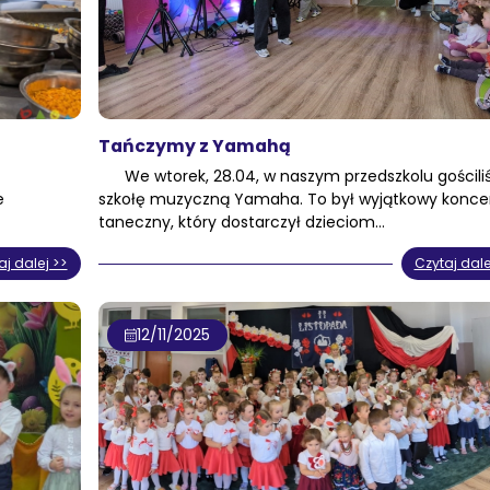
Tańczymy z Yamahą
We wtorek, 28.04, w naszym przedszkolu gościl
e
szkołę muzyczną Yamaha. To był wyjątkowy konce
taneczny, który dostarczył dzieciom…
aj dalej >>
Czytaj dale
12/11/2025