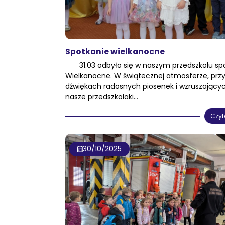
Spotkanie wielkanocne
31.03 odbyło się w naszym przedszkolu sp
Wielkanocne. W świątecznej atmosferze, prz
dźwiękach radosnych piosenek i wzruszającyc
nasze przedszkolaki…
Czyt
30/10/2025