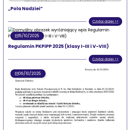
„Pola Nadziei”
Czytaj dalej >>
15/10/2025
Regulamin PKPiPP 2025 (klasy I-III i V-VIII)
Czytaj dalej >>
06/10/2025