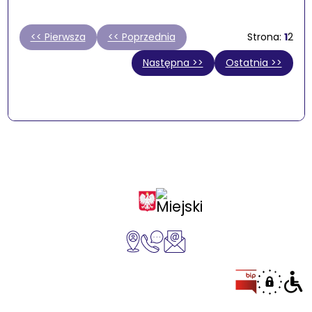
<< Pierwsza
<< Poprzednia
1
2
Następna >>
Ostatnia >>