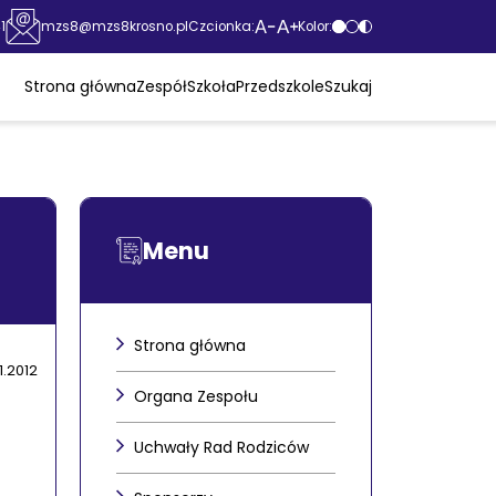
Czcionka:
Kolor:
1
mzs8@mzs8krosno.pl
Strona główna
Zespół
Szkoła
Przedszkole
Szukaj
Menu
Strona główna
1.2012
Organa Zespołu
Uchwały Rad Rodziców