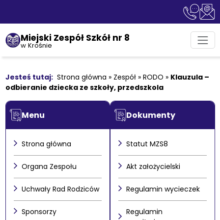
Miejski Zespół Szkół nr 8
w Krośnie
Strona główna
»
Zespół
»
RODO
»
Klauzula –
odbieranie dziecka ze szkoły, przedszkola
Menu
Dokumenty
Strona główna
Statut MZS8
Organa Zespołu
Akt założycielski
Uchwały Rad Rodziców
Regulamin wycieczek
Sponsorzy
Regulamin