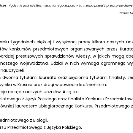
kces nigdy nie jest efektem słomianego zapału – tu trzeba przejść przez prawdziwy
James M
u tygodniach ciężkiej i wytężonej pracy kilkoro naszych uc
listów konkursów przedmiotowych organizowanych przez Kurat
bardziej prestiżowych sprawdzianów wiedzy, w jakich mogą ob
 naszego województwa. Udział w nich wymaga ogromnego wys
nauczycieli.
woma tytułami laureata oraz pięcioma tytułami finalisty. Jes
wynika w Krośnie oraz drugi w powiecie krośnieńskim.
je na ręce naszych uczniów. A są to:
iotowego z Język Polskiego oraz finalista Konkursu Przedmioto
st również laureatem ubiegłorocznego Konkursu Przedmiotowego z
edmiotowego z Biologii,
ursu Przedmiotowego z Języka Polskiego,