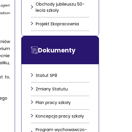
Obchody jubileuszu 50-
 ogień.
lecia szkoły
adison
Projekt Ekopracownia
zniów
orium
Dokumenty
ecnie
iłku,
Statut SP8
t to,
Zmiany Statutu
wego
Plan pracy szkoły
Koncepcja pracy szkoły
Program wychowawczo-