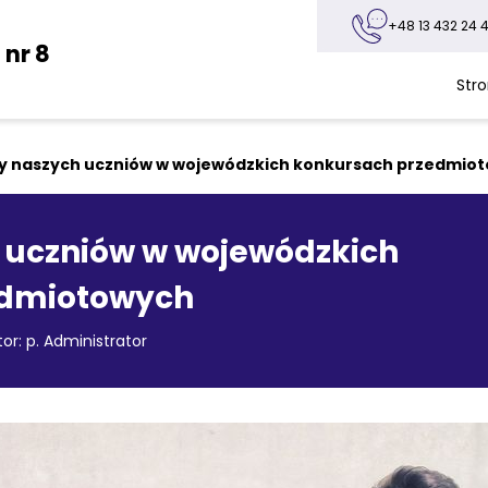
+48 13 432 24 4
nr 8
Str
y naszych uczniów w wojewódzkich konkursach przedmio
 uczniów w wojewódzkich
edmiotowych
or: p. Administrator