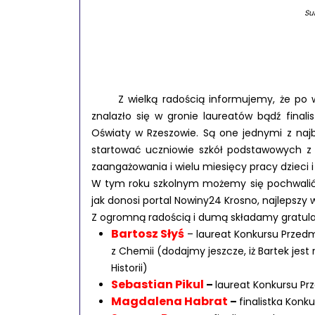
Su
Z wielką radością informujemy, że po wiel
znalazło się w gronie laureatów bądź fina
Oświaty w Rzeszowie. Są one jednymi z naj
startować uczniowie szkół podstawowych z
zaangażowania i wielu miesięcy pracy dzieci i 
W tym roku szkolnym możemy się pochwalić d
jak donosi portal Nowiny24 Krosno, najlepszy 
Z ogromną radością i dumą składamy gratulac
Bartosz Słyś
– laureat Konkursu Przedm
z Chemii (dodajmy jeszcze, iż Bartek je
Historii)
Sebastian Pikul
–
laureat Konkursu Prz
Magdalena Habrat
–
finalistka Konk