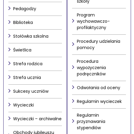
szkoły
Pedagodzy
Program
wychowawczo-
Biblioteka
profilaktyczny
Stołówka szkolna
Procedury udzielania
pomocy
Świetlica
Procedura
Strefa rodzica
wypożyczenia
podręczników
Strefa ucznia
Odwołania od oceny
Sukcesy uczniów
Regulamin wycieczek
Wycieczki
Regulamin
Wycieczki – archiwalne
przyznawania
stypendiów
Obchody jubileuszu