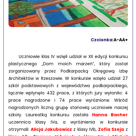
Czcionka:
A-
A
A+
Uczniowie klas IV wzięli udział w XII edycji konkursu
plastycznego „Dom moich marzeń”, który został
zorganizowany przez Podkarpacką Okręgową Izbę
Architektów w Rzeszowie. W konkursie wzięło udział 27
szkół podstawowych z województwa podkarpackiego,
łącznie wpłynęło 432 prace, z których jury wyłoniło: 4
prace nagrodzone i 74 prace wyróżnione. Wśród
nagrodzonych liczną grupę stanowią uczniowie naszej
szkoły. Laureatką konkursu zastała
Hanna Bacher
uczennica klasy IVa, a wyróżnienia w konkursie
otrzymali:
Alicja Jakubowicz
z klasy IVb,
Zofia Szeja
z