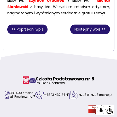
klasy IVb,
Szymon Urbanek
z klasy IVc i
Michał
Sieniawski
z klasy IVa. Wszystkim młodym artystom,
nagrodzonym i wyróżnionym serdecznie gratulujemy!
<< Poprzedni wpis
Następny wpis >>
Szkoła Podstawowa nr 8
im. Dar Górników
38-400 Krosno
+48 13 432 24 41
mzs8@mzs8krosno.pl
ul. Prochownia 7