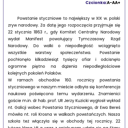
Czcionka:
A-
A
A+
Powstanie styczniowe to największy w XIX w. polski
zryw narodowy. Za datę jego rozpoczęcia przyjmuje się
22 stycznia 1863 r., gdy Komitet Centralny Narodowy
wydał Manifest powołujący Tymczasowy Rząd
Narodowy. Do walki o niepodległość wciągnięto
wszystkie warstwy społeczeństwa. Powstanie
pochłonęło kilkadziesiąt tysięcy ofiar i odcisnęło
ogromne piętno na dążenia niepodległościowe
kolejnych pokoleń Polaków.
W ramach obchodów 160. rocznicy powstania
styczniowego w naszym mieście odbyła się konferencja
naukowa poświęcona temu wydarzeniu. Znamienici
goście m.in. dr hab. prof. UR Jerzy Kuzicki wygłosił wykład
nt. Galicji wobec Powstania Styczniowego, dr Ewa Bereś
mówiła nt. roli Krosna w walkach powstańczych. Nasza
szkoła też włączyła się w obchody tej rocznicy. 22