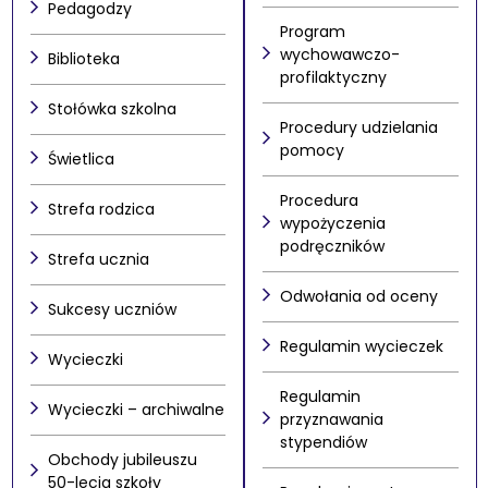
Pedagodzy
Program
wychowawczo-
Biblioteka
profilaktyczny
Stołówka szkolna
Procedury udzielania
pomocy
Świetlica
Procedura
Strefa rodzica
wypożyczenia
podręczników
Strefa ucznia
Odwołania od oceny
Sukcesy uczniów
Regulamin wycieczek
Wycieczki
Regulamin
Wycieczki – archiwalne
przyznawania
stypendiów
Obchody jubileuszu
50-lecia szkoły