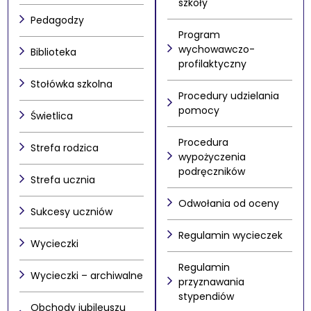
szkoły
Pedagodzy
Program
wychowawczo-
Biblioteka
profilaktyczny
Stołówka szkolna
Procedury udzielania
pomocy
Świetlica
Procedura
Strefa rodzica
wypożyczenia
podręczników
Strefa ucznia
Odwołania od oceny
Sukcesy uczniów
Regulamin wycieczek
Wycieczki
Regulamin
Wycieczki – archiwalne
przyznawania
stypendiów
Obchody jubileuszu