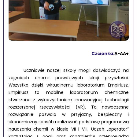
Czcionka:
A-
A
A+
Uczniowie naszej szkoły mogli doświadczyć na
zajęciach chemii prawdziwych lekcji przyszłości.
Wszystko dzięki wirtualnemu laboratorium Empiriusz.
Empiriusz to mobilne laboratorium chemiczne
stworzone z wykorzystaniem innowacyjnej technologii
rozszerzonej rzeczywistości (VR). To nowoczesne
rozwiązanie pozwala w przyjazny, bezpieczny i
ekonomiczny sposób realizować podstawę programową
nauczania chemii w klasie VII i VIII. Uczeń „operator”
korzystając z gogli oraz kontrolerów przeprowadza