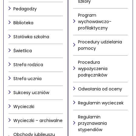
szkoły
Pedagodzy
Program
wychowawczo-
Biblioteka
profilaktyczny
Stołówka szkolna
Procedury udzielania
pomocy
Świetlica
Procedura
Strefa rodzica
wypożyczenia
podręczników
Strefa ucznia
Odwołania od oceny
Sukcesy uczniów
Regulamin wycieczek
Wycieczki
Regulamin
Wycieczki – archiwalne
przyznawania
stypendiów
Obchody jubileuszu