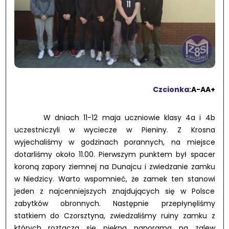
Czcionka:
A-
A
A+
W dniach 11-12 maja uczniowie klasy 4a i 4b
uczestniczyli w wyciecze w Pieniny. Z Krosna
wyjechaliśmy w godzinach porannych, na miejsce
dotarliśmy około 11.00. Pierwszym punktem był spacer
koroną zapory ziemnej na Dunajcu i zwiedzanie zamku
w Niedzicy. Warto wspomnieć, że zamek ten stanowi
jeden z najcenniejszych znajdujących się w Polsce
zabytków obronnych. Następnie przepłynęliśmy
statkiem do Czorsztyna, zwiedzaliśmy ruiny zamku z
których roztacza się piękna panorama na zalew