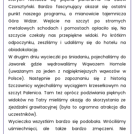
Czorsztyński. Bardzo fascynujący okazał się ostatni
punkt naszego programu, a mianowicie tajemnicza
Góra Wdżar. Wejście na szczyt po stromych
metalowych schodach i pomostach opłaciło się, Na
szczycie czekały nas przepiękne widoki. Po krótkim
odpoczynku, zeszliśmy i udaliśmy się do hotelu na
obiadokolację.
W drugim dniu wycieczki po śniadaniu, pojechaliśmy do
Jaworek gdzie wędrowaliśmy Wąwozem Homole
(uważanym za jeden z najpiękniejszych wąwozów w
Polsce). Następnie po zapoznaniu się z historią
Szczawnicy wyjechaliśmy wyciągiem krzesełkowym na
szczyt Palenica. Tam też oprócz podziwiania pięknych
widoków na Tatry mieliśmy okazję do skorzystania ze
zjeżdżalni grawitacyjnej (była to ogromna atrakcja dla
uczestników).
Wycieczka wszystkim bardzo się podobała. Wróciliśmy
uśmiechnięci, ale także bardzo zmęczeni. Nie