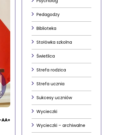
Psycholog
Pedagodzy
Biblioteka
Stołówka szkolna
Świetlica
Strefa rodzica
Strefa ucznia
Sukcesy uczniów
Wycieczki
-
A
A+
Wycieczki – archiwalne