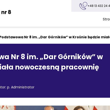
+48 13 432 24 4
nr 8
Str
Podstawowa Nr 8 im. „Dar Górników” w Krośnie będzie mia
a Nr 8 im. „Dar Górników” w
miała nowoczesną pracownię
tor: p. Administrator