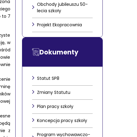
rzona
Obchody jubileuszu 50-
kiego
lecia szkoły
 to 7
Projekt Ekopracownia
zyste
ję, w
ośród
Dokumenty
zowie
ownie
Statut SP8
cenie
Gminę
Zmiany Statutu
ników
gowej
Plan pracy szkoły
zesne
Koncepcja pracy szkoły
 będą
nie z
Program wychowawczo-