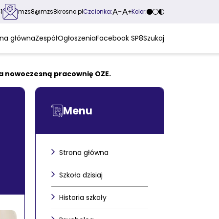
Czcionka:
Kolor:
1
mzs8@mzs8krosno.pl
ona główna
Zespół
Ogłoszenia
Facebook SP8
Szukaj
ła nowoczesną pracownię OZE.
Menu
Strona główna
Szkoła dzisiaj
Historia szkoły