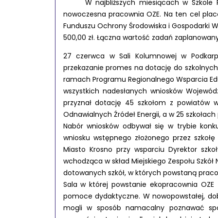
W najbliższych miesiącach w Szkole Pod
nowoczesna pracownia OZE. Na ten cel plac
Funduszu Ochrony Środowiska i Gospodarki Wo
500,00 zł. Łączna wartość zadań zaplanowanyc
27 czerwca w Sali Kolumnowej w Podkarp
przekazanie promes na dotację do szkolnyc
ramach Programu Regionalnego Wsparcia Eduk
wszystkich nadesłanych wniosków Wojewódz
przyznał dotację 45 szkołom z powiatów 
Odnawialnych Źródeł Energii, a w 25 szkołach
Nabór wniosków odbywał się w trybie konk
wniosku wstępnego złożonego przez szkołę
Miasto Krosno przy wsparciu Dyrektor szko
wchodząca w skład Miejskiego Zespołu Szkół N
dotowanych szkół, w których powstaną praco
Sala w której powstanie ekopracownia OZ
pomoce dydaktyczne. W nowopowstałej, dobr
mogli w sposób namacalny poznawać sposo