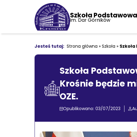
Szkoła Podstawowa 
im. Dar Górników
Strona główna
»
Szkoła
»
Szkoła 
Szkoła Podstawow
Krośnie będzie 
OZE.
Opublikowano: 03/07/2023
Au