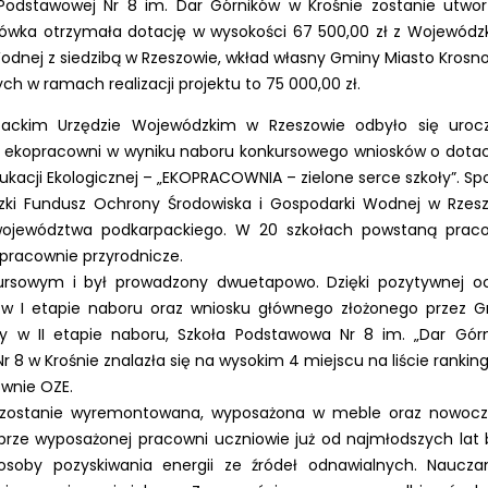
stawowej Nr 8 im. Dar Górników w Krośnie zostanie utwo
ówka otrzymała dotację w wysokości 67 500,00 zł z Wojewódz
dnej z siedzibą w Rzeszowie, wkład własny Gminy Miasto Krosno
h w ramach realizacji projektu to 75 000,00 zł.
ackim Urzędzie Wojewódzkim w Rzeszowie odbyło się uroc
h ekopracowni w wyniku naboru konkursowego wniosków o dotac
acji Ekologicznej – „EKOPRACOWNIA – zielone serce szkoły”. Sp
ki Fundusz Ochrony Środowiska i Gospodarki Wodnej w Rzes
województwa podkarpackiego. W 20 szkołach powstaną prac
 pracownie przyrodnicze.
ursowym i był prowadzony dwuetapowo. Dzięki pozytywnej o
 w I etapie naboru oraz wniosku głównego złożonego przez 
ły w II etapie naboru, Szkoła Podstawowa Nr 8 im. „Dar Gór
r 8 w Krośnie znalazła się na wysokim 4 miejscu na liście rankin
wnie OZE.
E zostanie wyremontowana, wyposażona w meble oraz nowoc
ze wyposażonej pracowni uczniowie już od najmłodszych lat
by pozyskiwania energii ze źródeł odnawialnych. Naucza