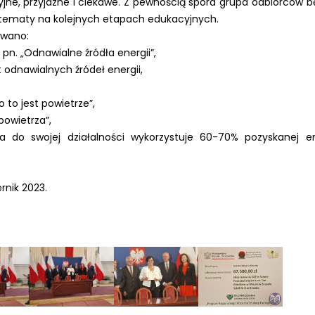
cyjne, przyjazne i ciekawe. Z pewnością spora grupa odbiorców b
i tematy na kolejnych etapach edukacyjnych.
owano:
n. „Odnawialne źródła energii”,
odnawialnych źródeł energii,
to jest powietrze”,
powietrza”,
a do swojej działalności wykorzystuje 60-70% pozyskanej en
rnik 2023.