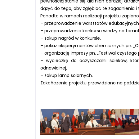
pewnością stanie się dla nich bardziej atrak
dążyć do tego, aby zgłębiać te zagadnienia 
Ponadto w ramach realizacji projektu zaplan
– przeprowadzenie warsztatów edukacyjnych p
– przeprowadzenie konkursu wiedzy na temat 
– zakup nagród w konkursie,
– pokaz eksperymentów chemicznych pn. „Co 
– organizację imprezy pn. „Festiwal czystego 
– wycieczkę do oczyszczalni ścieków, któr
odnawialnej,
– zakup lamp solarnych.
Zakończenie projektu przewidziano na paździe