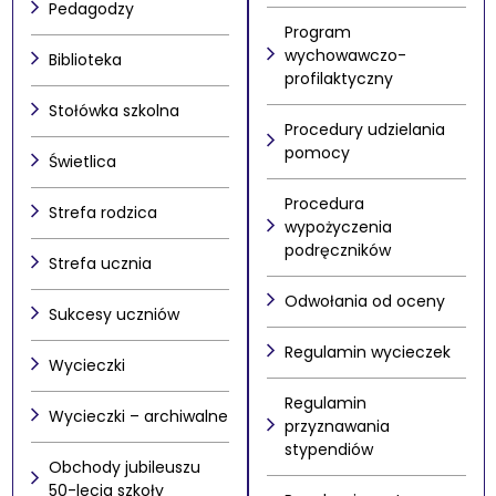
Pedagodzy
Program
wychowawczo-
Biblioteka
profilaktyczny
Stołówka szkolna
Procedury udzielania
pomocy
Świetlica
Procedura
Strefa rodzica
wypożyczenia
podręczników
Strefa ucznia
Odwołania od oceny
Sukcesy uczniów
Regulamin wycieczek
Wycieczki
Regulamin
Wycieczki – archiwalne
przyznawania
stypendiów
Obchody jubileuszu
50-lecia szkoły