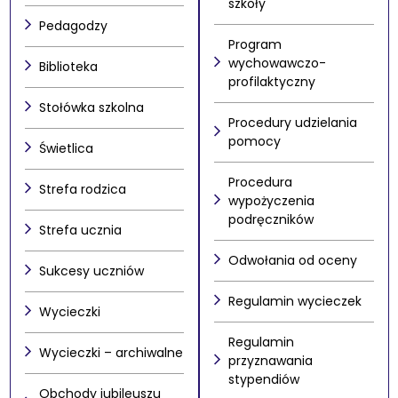
szkoły
Pedagodzy
Program
wychowawczo-
Biblioteka
profilaktyczny
Stołówka szkolna
Procedury udzielania
pomocy
Świetlica
Procedura
Strefa rodzica
wypożyczenia
podręczników
Strefa ucznia
Odwołania od oceny
Sukcesy uczniów
Regulamin wycieczek
Wycieczki
Regulamin
Wycieczki – archiwalne
przyznawania
stypendiów
Obchody jubileuszu