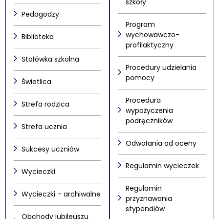
szkoły
Pedagodzy
Program
wychowawczo-
Biblioteka
profilaktyczny
Stołówka szkolna
Procedury udzielania
pomocy
Świetlica
Procedura
Strefa rodzica
wypożyczenia
podręczników
Strefa ucznia
Odwołania od oceny
Sukcesy uczniów
Regulamin wycieczek
Wycieczki
Regulamin
Wycieczki – archiwalne
przyznawania
stypendiów
Obchody jubileuszu