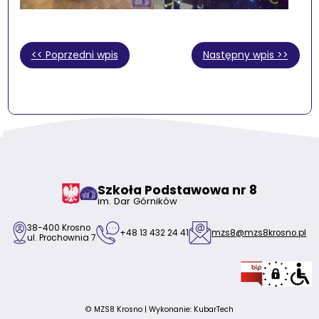
<< Poprzedni wpis
Następny wpis >>
Szkoła Podstawowa nr 8
im. Dar Górników
38-400 Krosno
+48 13 432 24 41
mzs8@mzs8krosno.pl
ul. Prochownia 7
© MZS8 Krosno | Wykonanie:
KubarTech