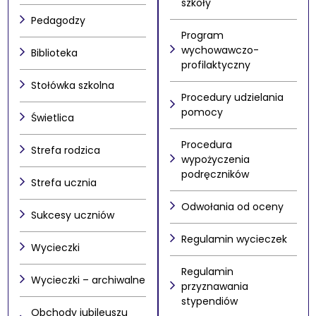
szkoły
Pedagodzy
Program
wychowawczo-
Biblioteka
profilaktyczny
Stołówka szkolna
Procedury udzielania
pomocy
Świetlica
Procedura
Strefa rodzica
wypożyczenia
podręczników
Strefa ucznia
Odwołania od oceny
Sukcesy uczniów
Regulamin wycieczek
Wycieczki
Regulamin
Wycieczki – archiwalne
przyznawania
stypendiów
Obchody jubileuszu