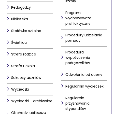
szkoły
Pedagodzy
Program
wychowawczo-
Biblioteka
profilaktyczny
Stołówka szkolna
Procedury udzielania
pomocy
Świetlica
Procedura
Strefa rodzica
wypożyczenia
podręczników
Strefa ucznia
Odwołania od oceny
Sukcesy uczniów
Regulamin wycieczek
Wycieczki
Regulamin
Wycieczki – archiwalne
przyznawania
stypendiów
Obchody jubileuszu