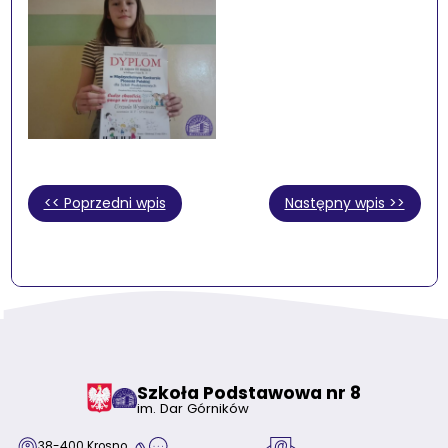
<< Poprzedni wpis
Następny wpis >>
Szkoła Podstawowa nr 8
im. Dar Górników
38-400 Krosno