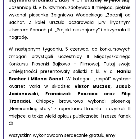
Szymona Urbanka
z klasy V c i
Urszulę Wywiórską
,
uczennicę kl. V b. Szymon, zdobywca II miejsca, pięknie
wykonał piosenkę Zbigniewa Wodeckiego „Zacznij od
Bacha”. Z kolei Urszula oczarowała jury lirycznym
utworem Sannah pt. „Projekt nieznajomy” i otrzymała III
nagrodę.
W następnym tygodniu, 5 czerwca, do konkursowych
zmagań przystąpili uczestnicy II Międzyszkolnego
Konkursu Piosenki Bajkowo – Filmowej. Tutaj swoje
umiejętności prezentowały solistki z kl. V a:
Hania
Bacher i Milena Gonet
. W kategorii „zespół” wystąpił
kwartet Varia w składzie:
Viktor Buczek, Jakub
Jasionowski, Franciszek Paczosa oraz Filip
Trznadel
. Chłopcy brawurowo wykonali piosenkę
„Neverending story” z repertuaru LImahla i uzyskali III
miejsce, a także wielki aplauz publiczności i rzesze fanek
😉
Wszystkim wykonawcom serdecznie gratulujemy i