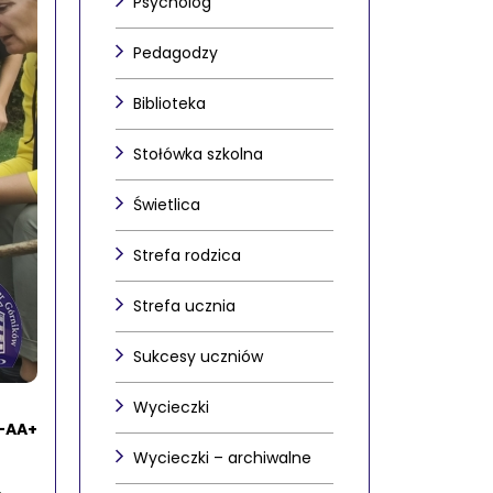
Psycholog
Pedagodzy
Biblioteka
Stołówka szkolna
Świetlica
Strefa rodzica
Strefa ucznia
Sukcesy uczniów
Wycieczki
-
A
A+
Wycieczki – archiwalne