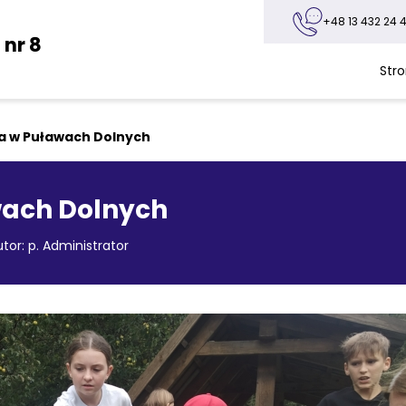
+48 13 432 24 4
nr 8
Str
6a w Puławach Dolnych
wach Dolnych
tor: p. Administrator