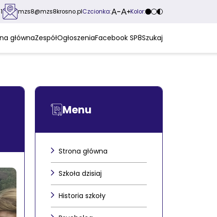
Czcionka:
Kolor:
1
mzs8@mzs8krosno.pl
ona główna
Zespół
Ogłoszenia
Facebook SP8
Szukaj
Menu
Strona główna
Szkoła dzisiaj
Historia szkoły