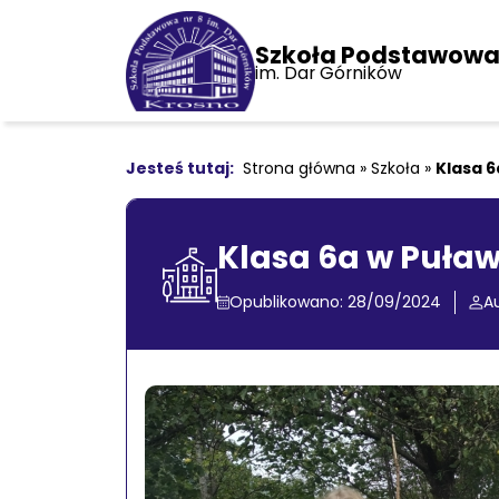
Szkoła Podstawowa 
im. Dar Górników
Strona główna
»
Szkoła
»
Klasa 
Klasa 6a w Puła
Opublikowano: 28/09/2024
Au