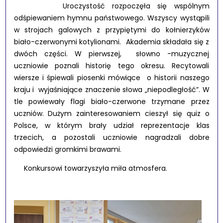
Uroczystość rozpoczęła się wspólnym
odśpiewaniem hymnu państwowego. Wszyscy wystąpili
w strojach galowych z przypiętymi do kołnierzyków
biało-czerwonymi kotylionami. Akademia składała się z
dwóch części. W pierwszej, słowno -muzycznej
uczniowie poznali historię tego okresu. Recytowali
wiersze i śpiewali piosenki mówiące o historii naszego
kraju i wyjaśniające znaczenie słowa „niepodległość”. W
tle powiewały flagi biało-czerwone trzymane przez
uczniów. Dużym zainteresowaniem cieszył się quiz o
Polsce, w którym brały udział reprezentacje klas
trzecich, a pozostali uczniowie nagradzali dobre
odpowiedzi gromkimi brawami.
Konkursowi towarzyszyła miła atmosfera.