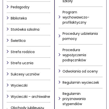
szkoły
Pedagodzy
Program
wychowawczo-
Biblioteka
profilaktyczny
Stołówka szkolna
Procedury udzielania
pomocy
Świetlica
Procedura
Strefa rodzica
wypożyczenia
podręczników
Strefa ucznia
Odwołania od oceny
Sukcesy uczniów
Regulamin wycieczek
Wycieczki
Regulamin
Wycieczki – archiwalne
przyznawania
stypendiów
Obchody jubileuszu