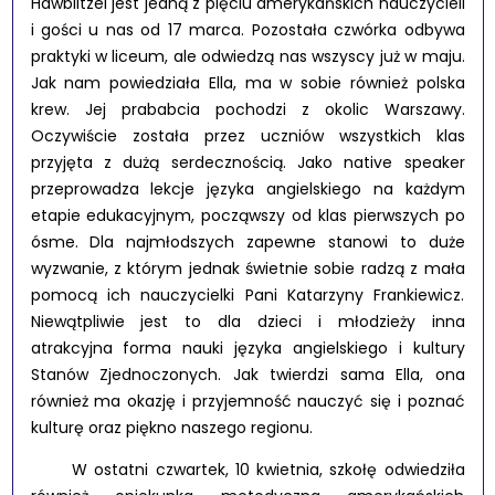
Hawblitzel jest jedną z pięciu amerykańskich nauczycieli
i gości u nas od 17 marca. Pozostała czwórka odbywa
praktyki w liceum, ale odwiedzą nas wszyscy już w maju.
Jak nam powiedziała Ella, ma w sobie również polska
krew. Jej prababcia pochodzi z okolic Warszawy.
Oczywiście została przez uczniów wszystkich klas
przyjęta z dużą serdecznością. Jako native speaker
przeprowadza lekcje języka angielskiego na każdym
etapie edukacyjnym, począwszy od klas pierwszych po
ósme. Dla najmłodszych zapewne stanowi to duże
wyzwanie, z którym jednak świetnie sobie radzą z mała
pomocą ich nauczycielki Pani Katarzyny Frankiewicz.
Niewątpliwie jest to dla dzieci i młodzieży inna
atrakcyjna forma nauki języka angielskiego i kultury
Stanów Zjednoczonych. Jak twierdzi sama Ella, ona
również ma okazję i przyjemność nauczyć się i poznać
kulturę oraz piękno naszego regionu.
W ostatni czwartek, 10 kwietnia, szkołę odwiedziła