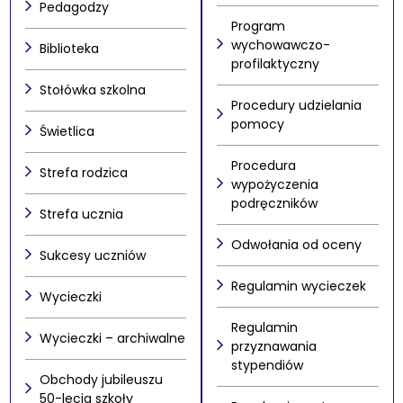
Pedagodzy
Program
wychowawczo-
Biblioteka
profilaktyczny
Stołówka szkolna
Procedury udzielania
pomocy
Świetlica
Procedura
Strefa rodzica
wypożyczenia
podręczników
Strefa ucznia
Odwołania od oceny
Sukcesy uczniów
Regulamin wycieczek
Wycieczki
Regulamin
Wycieczki – archiwalne
przyznawania
stypendiów
Obchody jubileuszu
50-lecia szkoły