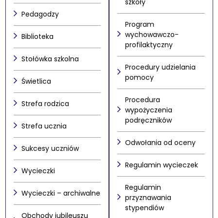
szkoły
Pedagodzy
Program
wychowawczo-
Biblioteka
profilaktyczny
Stołówka szkolna
Procedury udzielania
pomocy
Świetlica
Procedura
Strefa rodzica
wypożyczenia
podręczników
Strefa ucznia
Odwołania od oceny
Sukcesy uczniów
Regulamin wycieczek
Wycieczki
Regulamin
Wycieczki – archiwalne
przyznawania
stypendiów
Obchody jubileuszu