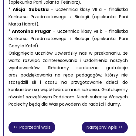
(opiekunka Pani Jolanta Teśniarz),
*
Alicja Sobutka
– uczennica klasy VII a – finalistka
Konkursu Przedmiotowego z Biologii (opiekunka Pani
Marta Habrat),
*
Antonina Prugar
– uczennica klasy VII b – finalistka
Konkursu Przedmiotowego z Biologii (opiekunka Pani
Cecylia Kafel).
Osiągnięcia uczniów utwierdziły nas w przekonaniu, że
warto rozwijać zainteresowania i uzdolnienia naszych
wychowanków. Składamy serdeczne gratulacje
oraz podziękowania na ręce pedagogów, którzy nie
szczędzili sił i czasu na przygotowanie dzieci do
konkursów i są współtwórcami ich sukcesu. Gratulujemy
również szczęśliwym Rodzicom. Niech sukcesy Waszych
Pociechy będą dla Was powodem do radości i dumy.
<< Poprzedni wpis
Następny wpis >>