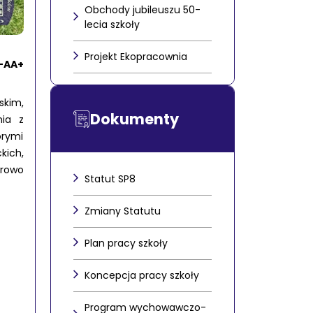
Obchody jubileuszu 50-
lecia szkoły
Projekt Ekopracownia
-
A
A+
skim,
Dokumenty
nia z
órymi
kich,
drowo
Statut SP8
Zmiany Statutu
Plan pracy szkoły
Koncepcja pracy szkoły
Program wychowawczo-