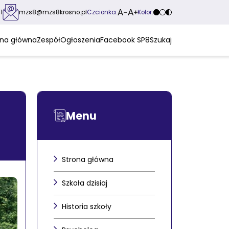
Czcionka:
Kolor:
1
mzs8@mzs8krosno.pl
ona główna
Zespół
Ogłoszenia
Facebook SP8
Szukaj
Menu
Strona główna
Szkoła dzisiaj
Historia szkoły