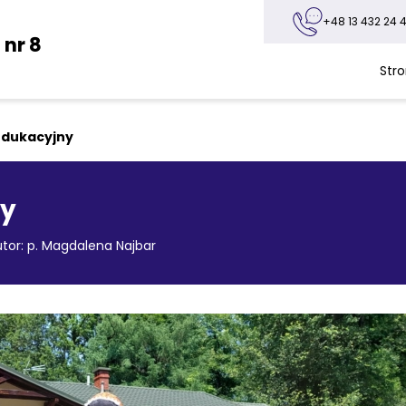
+48 13 432 24 4
nr 8
Str
edukacyjny
ny
tor: p. Magdalena Najbar