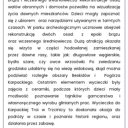
brązu i wczesnego średniowiecza. Rekonstrukcje osad,
wałów obronnych i domostw pozwoliła na wizualizację
życia dawnych mieszkańców. Dzieci mogły zapoznać
się z ubiorem oraz narzędziami używanymi w tamtych
czasach. W parku archeologicznym uczniowie obejrzeli
rekonstrukcję dwóch osad: z epoki brązu
oraz wczesnego średniowiecza. Dużą atrakcją okazała
się wizyta w części hodowlanej zamieszkanej
przez dawne rasy, takie jak: długowłose węgierskie,
bydło szare, czy owce wrzosówki. Po zwiedzaniu
grodziska udaliśmy się na wieżę widokową, skąd można
podziwiać rozległe obszary Beskidów i Pogórza
Karpackiego. Ostatnim elementem wycieczki były
zajęcia z ceramiki, podczas których dzieci miały
możliwość poznawanie tajników garncarstwa i
własnoręcznego wyrobu glinianych prac. Wycieczka do
Karpackiej Troi w Trzcinicy to doskonała okazja do
podróży w czasie i poznania historii regionu, oraz
działania przez zabawę.