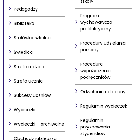
szkoły
Pedagodzy
Program
wychowawczo-
Biblioteka
profilaktyczny
Stołówka szkolna
Procedury udzielania
pomocy
Świetlica
Procedura
Strefa rodzica
wypożyczenia
podręczników
Strefa ucznia
Odwołania od oceny
Sukcesy uczniów
Regulamin wycieczek
Wycieczki
Regulamin
Wycieczki – archiwalne
przyznawania
stypendiów
Obchody jubileuszu