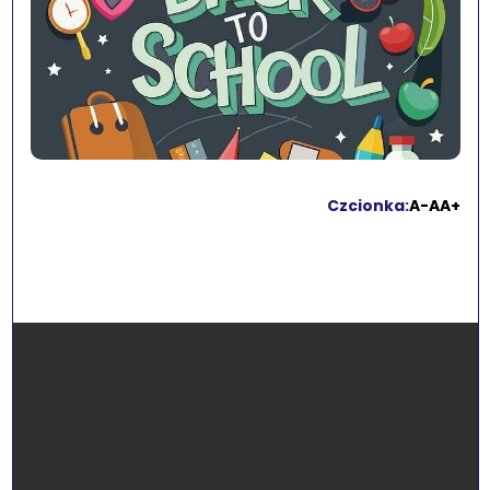
Czcionka:
A-
A
A+