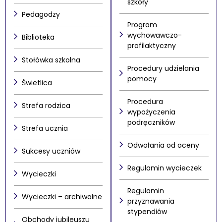
szkoły
Pedagodzy
Program
wychowawczo-
Biblioteka
profilaktyczny
Stołówka szkolna
Procedury udzielania
pomocy
Świetlica
Procedura
Strefa rodzica
wypożyczenia
podręczników
Strefa ucznia
Odwołania od oceny
Sukcesy uczniów
Regulamin wycieczek
Wycieczki
Regulamin
Wycieczki – archiwalne
przyznawania
stypendiów
Obchody jubileuszu