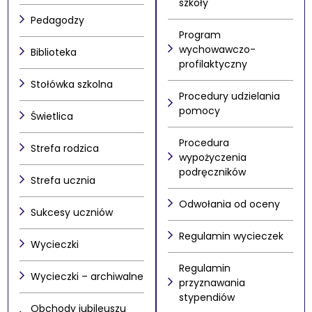
szkoły
Pedagodzy
Program
wychowawczo-
Biblioteka
profilaktyczny
Stołówka szkolna
Procedury udzielania
pomocy
Świetlica
Procedura
Strefa rodzica
wypożyczenia
podręczników
Strefa ucznia
Odwołania od oceny
Sukcesy uczniów
Regulamin wycieczek
Wycieczki
Regulamin
Wycieczki – archiwalne
przyznawania
stypendiów
Obchody jubileuszu