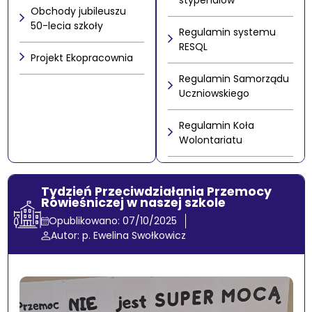
stypendiów
Obchody jubileuszu
50-lecia szkoły
Regulamin systemu
RESQL
Projekt Ekopracownia
Regulamin Samorządu
Uczniowskiego
Regulamin Koła
Wolontariatu
Tydzień Przeciwdziałania Przemocy
Rówieśniczej w naszej szkole
Opublikowano: 07/10/2025
Autor: p. Ewelina Swołkowicz