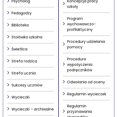
Psycholog
Koncepcja pracy
szkoły
Pedagodzy
Program
wychowawczo-
Biblioteka
profilaktyczny
Stołówka szkolna
Procedury udzielania
pomocy
Świetlica
Procedura
Strefa rodzica
wypożyczenia
podręczników
Strefa ucznia
Odwołania od oceny
Sukcesy uczniów
Regulamin wycieczek
Wycieczki
Regulamin
Wycieczki – archiwalne
przyznawania