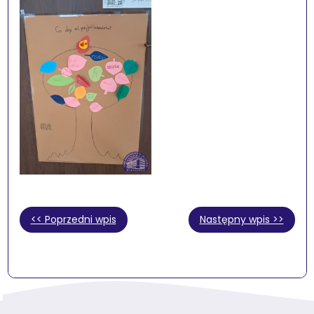
<< Poprzedni wpis
Następny wpis >>