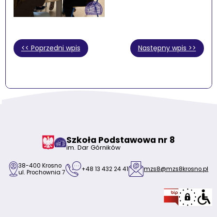
<< Poprzedni wpis
Następny wpis >>
Szkoła Podstawowa nr 8
im. Dar Górników
38-400 Krosno
+48 13 432 24 41
mzs8@mzs8krosno.pl
ul. Prochownia 7