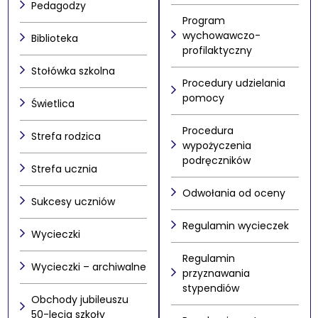
Pedagodzy
Program
wychowawczo-
Biblioteka
profilaktyczny
Stołówka szkolna
Procedury udzielania
pomocy
Świetlica
Procedura
Strefa rodzica
wypożyczenia
podręczników
Strefa ucznia
Odwołania od oceny
Sukcesy uczniów
Regulamin wycieczek
Wycieczki
Regulamin
Wycieczki – archiwalne
przyznawania
stypendiów
Obchody jubileuszu
50-lecia szkoły