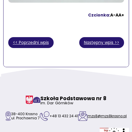
Czcionka:
A-
A
A+
<< Poprzedni wpis
Następny wpis >>
Szkoła Podstawowa nr 8
im. Dar Górników
38-400 Krosno
+48 13 432 24 41
mzs8@mzs8krosno.pl
ul. Prochownia 7