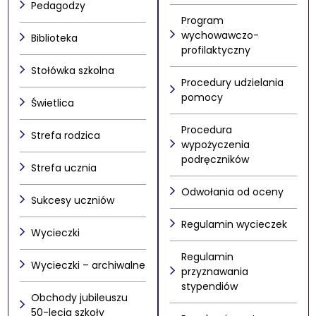
Pedagodzy
Program
wychowawczo-
Biblioteka
profilaktyczny
Stołówka szkolna
Procedury udzielania
pomocy
Świetlica
Procedura
Strefa rodzica
wypożyczenia
podręczników
Strefa ucznia
Odwołania od oceny
Sukcesy uczniów
Regulamin wycieczek
Wycieczki
Regulamin
Wycieczki – archiwalne
przyznawania
stypendiów
Obchody jubileuszu
50-lecia szkoły