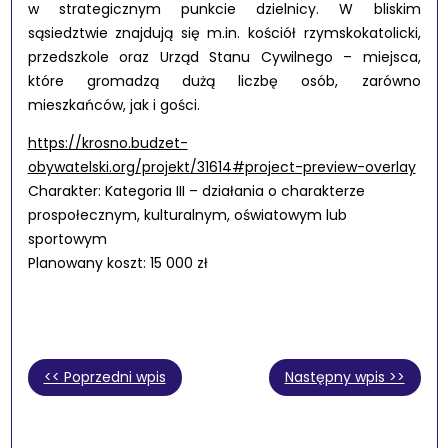
w strategicznym punkcie dzielnicy. W bliskim
sąsiedztwie znajdują się m.in. kościół rzymskokatolicki,
przedszkole oraz Urząd Stanu Cywilnego – miejsca,
które gromadzą dużą liczbę osób, zarówno
mieszkańców, jak i gości.
https://krosno.budzet-
obywatelski.org/projekt/31614#project-preview-overlay
Charakter:
Kategoria III – działania o charakterze
prospołecznym, kulturalnym, oświatowym lub
sportowym
Planowany koszt: 15 000 zł
<< Poprzedni wpis
Następny wpis >>