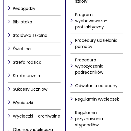
szkoły
Pedagodzy
Program
wychowawczo-
Biblioteka
profilaktyczny
Stołówka szkolna
Procedury udzielania
pomocy
Świetlica
Procedura
Strefa rodzica
wypożyczenia
podręczników
Strefa ucznia
Odwołania od oceny
Sukcesy uczniów
Regulamin wycieczek
Wycieczki
Regulamin
Wycieczki – archiwalne
przyznawania
stypendiów
Obchody jubileuszu