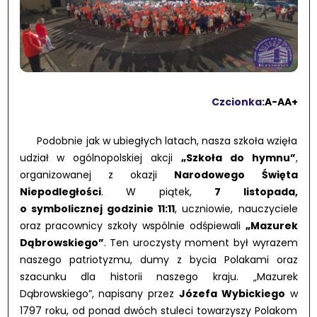
Czcionka:
A-
A
A+
Podobnie jak w ubiegłych latach, nasza szkoła wzięła
udział w ogólnopolskiej akcji
„Szkoła do hymnu”
,
organizowanej z okazji
Narodowego Święta
Niepodległości
. W piątek,
7 listopada,
o symbolicznej godzinie 11:11
, uczniowie, nauczyciele
oraz pracownicy szkoły wspólnie odśpiewali
„Mazurek
Dąbrowskiego”
. Ten uroczysty moment był wyrazem
naszego patriotyzmu, dumy z bycia Polakami oraz
szacunku dla historii naszego kraju. „Mazurek
Dąbrowskiego”, napisany przez
Józefa Wybickiego
w
1797 roku, od ponad dwóch stuleci towarzyszy Polakom