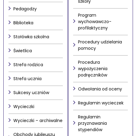
szkoły
Pedagodzy
Program
wychowawczo-
Biblioteka
profilaktyczny
Stołówka szkolna
Procedury udzielania
pomocy
Świetlica
Procedura
Strefa rodzica
wypożyczenia
podręczników
Strefa ucznia
Odwołania od oceny
Sukcesy uczniów
Regulamin wycieczek
Wycieczki
Regulamin
Wycieczki – archiwalne
przyznawania
stypendiów
Obchody jubileuszu