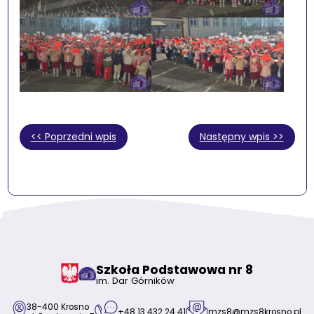
<< Poprzedni wpis
Następny wpis >>
Szkoła Podstawowa nr 8
im. Dar Górników
38-400 Krosno
+48 13 432 24 41
mzs8@mzs8krosno.pl