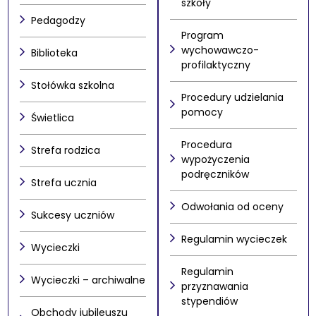
szkoły
Pedagodzy
Program
wychowawczo-
Biblioteka
profilaktyczny
Stołówka szkolna
Procedury udzielania
pomocy
Świetlica
Procedura
Strefa rodzica
wypożyczenia
podręczników
Strefa ucznia
Odwołania od oceny
Sukcesy uczniów
Regulamin wycieczek
Wycieczki
Regulamin
Wycieczki – archiwalne
przyznawania
stypendiów
Obchody jubileuszu