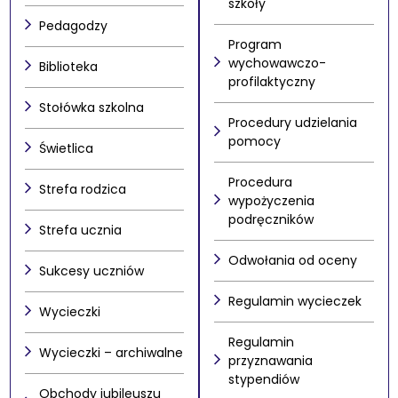
szkoły
Pedagodzy
Program
wychowawczo-
Biblioteka
profilaktyczny
Stołówka szkolna
Procedury udzielania
pomocy
Świetlica
Procedura
Strefa rodzica
wypożyczenia
podręczników
Strefa ucznia
Odwołania od oceny
Sukcesy uczniów
Regulamin wycieczek
Wycieczki
Regulamin
Wycieczki – archiwalne
przyznawania
stypendiów
Obchody jubileuszu