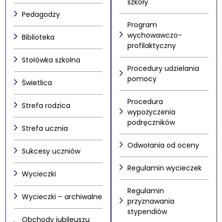
szkoły
Pedagodzy
Program
wychowawczo-
Biblioteka
profilaktyczny
Stołówka szkolna
Procedury udzielania
pomocy
Świetlica
Procedura
Strefa rodzica
wypożyczenia
podręczników
Strefa ucznia
Odwołania od oceny
Sukcesy uczniów
Regulamin wycieczek
Wycieczki
Regulamin
Wycieczki – archiwalne
przyznawania
stypendiów
Obchody jubileuszu