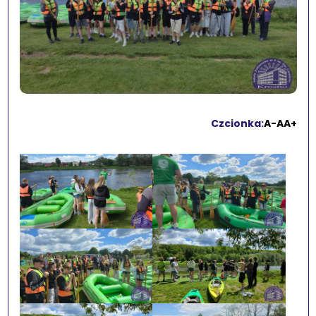
Czcionka:
A-
A
A+