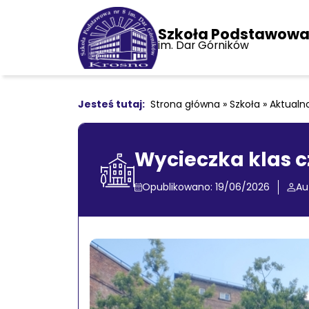
Szkoła Podstawowa 
im. Dar Górników
Strona główna
»
Szkoła
»
Aktualn
Wycieczka klas 
Opublikowano: 19/06/2026
Au