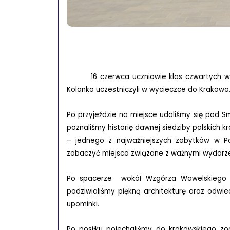
16 czerwca uczniowie klas czwartych wraz
Kolanko uczestniczyli w wycieczce do Krakowa
Po przyjeździe na miejsce udaliśmy się pod 
poznaliśmy historię dawnej siedziby polskich
– jednego z najważniejszych zabytków w Pol
zobaczyć miejsca związane z ważnymi wydarzen
Po spacerze wokół Wzgórza Wawelskiego s
podziwialiśmy piękną architekturę oraz odwied
upominki.
Po posiłku pojechaliśmy do krakowskiego zo