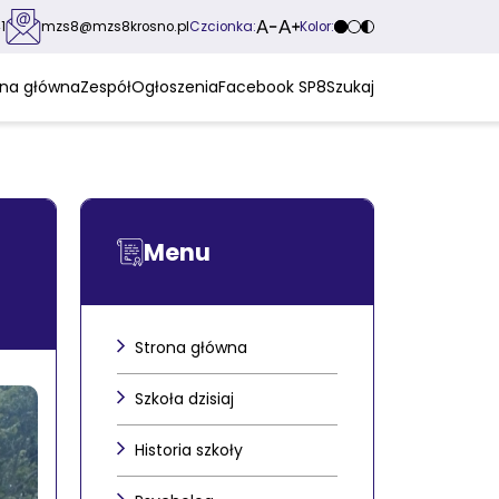
Czcionka:
Kolor:
1
mzs8@mzs8krosno.pl
ona główna
Zespół
Ogłoszenia
Facebook SP8
Szukaj
Menu
Strona główna
Szkoła dzisiaj
Historia szkoły