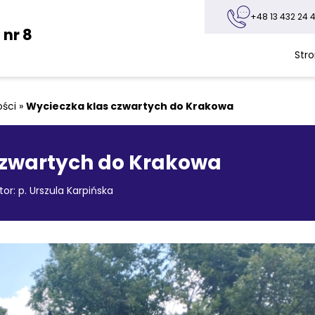
+48 13 432 24 4
nr 8
Str
ości
»
Wycieczka klas czwartych do Krakowa
czwartych do Krakowa
tor: p. Urszula Karpińska