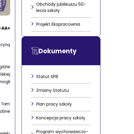
Obchody jubileuszu 50-
lecia szkoły
Projekt Ekopracownia
-
A
A+
ucyną
Dokumenty
gdzie
skiej
Statut SP8
mogli
Zmiany Statutu
Plan pracy szkoły
. Tam
robne
Koncepcja pracy szkoły
Program wychowawczo-
wielu