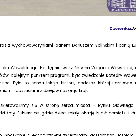
Czcionka:
A
 z wychowawczyniami, panem Dariuszem Solińskim i panią L
.
Smoka Wawelskiego. Następnie weszliśmy na Wzgórze Wawelskie, 
 królów. Kolejnym punktem programu było zwiedzanie Katedry Wawel
sce. Była to cenna lekcja historii, podczas której uczniowie 
iami i postaciami z dziejów naszego kraju.
kierowaliśmy się w stronę serca miasta – Rynku Głównego
ziliśmy Sukiennice, gdzie dzieci miały okazję kupić pamiątki i d
o. Spotkanie z egzotycznymi zwierzętami dostarczyło uczniom 