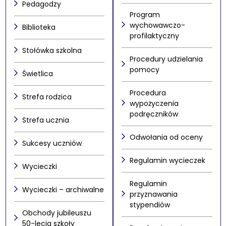
Pedagodzy
Program
wychowawczo-
Biblioteka
profilaktyczny
Stołówka szkolna
Procedury udzielania
pomocy
Świetlica
Procedura
Strefa rodzica
wypożyczenia
podręczników
Strefa ucznia
Odwołania od oceny
Sukcesy uczniów
Regulamin wycieczek
Wycieczki
Regulamin
Wycieczki – archiwalne
przyznawania
stypendiów
Obchody jubileuszu
50-lecia szkoły