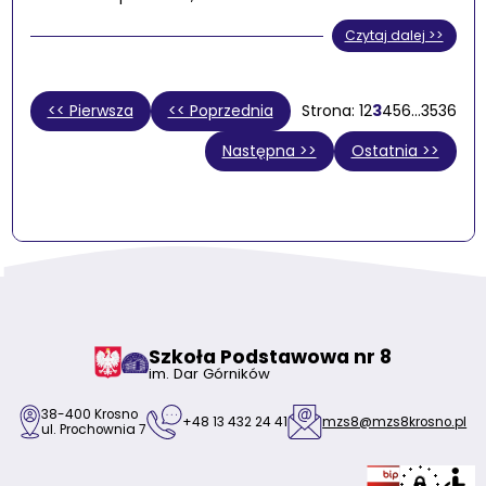
Czytaj dalej >>
<< Pierwsza
<< Poprzednia
1
2
3
4
5
6
…
35
36
Następna >>
Ostatnia >>
Szkoła Podstawowa nr 8
im. Dar Górników
38-400 Krosno
+48 13 432 24 41
mzs8@mzs8krosno.pl
ul. Prochownia 7