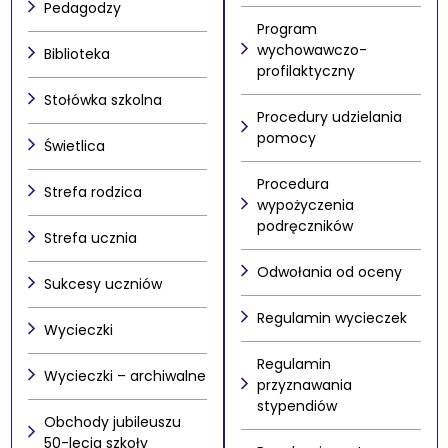
Pedagodzy
Program
wychowawczo-
Biblioteka
profilaktyczny
Stołówka szkolna
Procedury udzielania
pomocy
Świetlica
Procedura
Strefa rodzica
wypożyczenia
podręczników
Strefa ucznia
Odwołania od oceny
Sukcesy uczniów
Regulamin wycieczek
Wycieczki
Regulamin
Wycieczki – archiwalne
przyznawania
stypendiów
Obchody jubileuszu
50-lecia szkoły