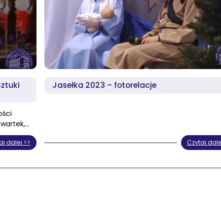
Sztuki
Jasełka 2023 – fotorelacje
ości
zwartek,…
aj dalej >>
Czytaj dale