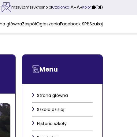
Czcionka:
Kolor:
1
mzs8@mzs8krosno.pl
ona główna
Zespół
Ogłoszenia
Facebook SP8
Szukaj
Menu
Strona główna
Szkoła dzisiaj
Historia szkoły