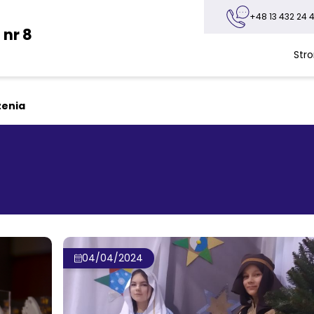
+48 13 432 24 4
nr 8
Str
enia
04/04/2024