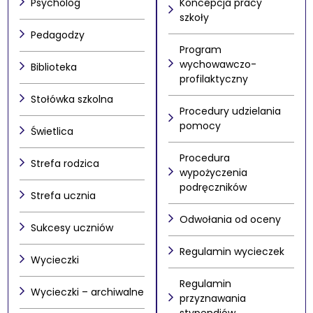
Psycholog
Koncepcja pracy
szkoły
Pedagodzy
Program
wychowawczo-
Biblioteka
profilaktyczny
Stołówka szkolna
Procedury udzielania
pomocy
Świetlica
Procedura
Strefa rodzica
wypożyczenia
podręczników
Strefa ucznia
Odwołania od oceny
Sukcesy uczniów
Regulamin wycieczek
Wycieczki
Regulamin
Wycieczki – archiwalne
przyznawania