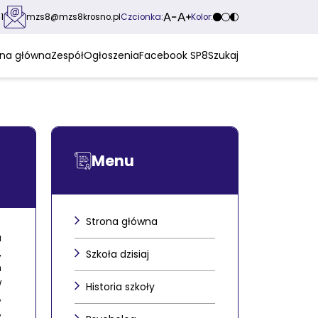
Czcionka:
Kolor:
1
mzs8@mzs8krosno.pl
ona główna
Zespół
Ogłoszenia
Facebook SP8
Szukaj
Menu
Strona główna
a
,
Szkoła dzisiaj
m
w
Historia szkoły
,
,