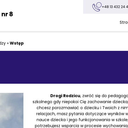
+48 13 432 24 4
nr 8
Str
dzy
»
Wstęp
Drogi Rodzicu
, zwróć się do pedagog
szkolnego gdy niepokoi Cię zachowanie dziecka
chcesz porozmawiać o dziecku i Twoich z ni
relacjach, masz pytania dotyczące wyników 
nauce dziecka i jego funkcjonowania w szkole
potrzebujesz wsparcia w procesie wychowania