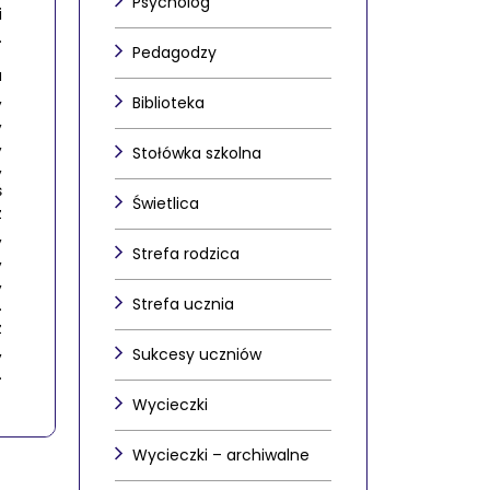
Psycholog
i
.
Pedagodzy
a
,
Biblioteka
,
,
Stołówka szkolna
,
ś
Świetlica
z
,
Strefa rodzica
,
,
Strefa ucznia
.
z
,
Sukcesy uczniów
.
Wycieczki
Wycieczki – archiwalne