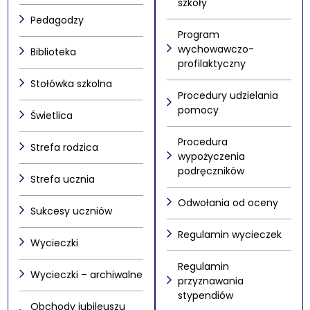
szkoły
Pedagodzy
Program
wychowawczo-
Biblioteka
profilaktyczny
Stołówka szkolna
Procedury udzielania
pomocy
Świetlica
Procedura
Strefa rodzica
wypożyczenia
podręczników
Strefa ucznia
Odwołania od oceny
Sukcesy uczniów
Regulamin wycieczek
Wycieczki
Regulamin
Wycieczki – archiwalne
przyznawania
stypendiów
Obchody jubileuszu