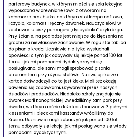
parterowy budynek, w którym mieści się sala lekcyjna
wyposażona w drewniane ławki z otworami na
kałamarze oraz burko, na którym stoi lampa naftowa,
liczydło, kałamarz i ręczny dzwonek. Nauczycielowi w
zachowaniu ciszy pomagała „dyscyplinka” czyli rózga.
Przy ścianie, na podłodze jest miejsce do klęczenia na
grochu za niewłaściwe zachowanie. W rogu stai tablica
do pisania kredą. Uczniowie nie tylko wysłuchali
opowieści o tym jak odbywały się lekcje ponad 100 lat
temu i jakimi pomocami dydaktycznymi się
posługiwano, ale sami mogli spróbować pisania
atramentem przy użyciu stalówki. Na swojej skórze i
kartce doświadczyli co to jest kleks. Mieli też okazję
bawienia się zabawkami, używanymi przez naszych
dziadków i pradziadków. Niedaleko szkoły znajduje się
dworek Marii Konopnickiej. Zwiedziliśmy tam park przy
dworku, w którym rośnie dużo kasztanowców. Z pełnymi
kieszeniami i plecakami kasztanów wróciliśmy do
Krosna. Uczniowie mogli zobaczyć jak ponad 100 lat
temu odbywały się lekcje, jakimi posługiwano się wtedy
pomocami dydaktycznymi.