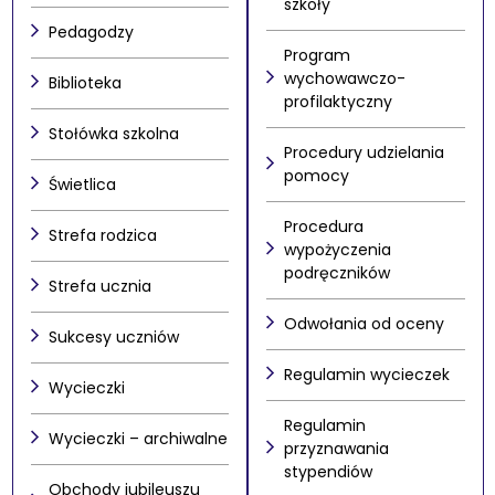
szkoły
Pedagodzy
Program
wychowawczo-
Biblioteka
profilaktyczny
Stołówka szkolna
Procedury udzielania
pomocy
Świetlica
Procedura
Strefa rodzica
wypożyczenia
podręczników
Strefa ucznia
Odwołania od oceny
Sukcesy uczniów
Regulamin wycieczek
Wycieczki
Regulamin
Wycieczki – archiwalne
przyznawania
stypendiów
Obchody jubileuszu