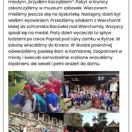
młodym „brzydkim kaczątkiem”. Pobyt w Krynicy
zakończyliśmy w muzeum zabawek. Wieczorem
mieliśmy jeszcze siłę na dyskotekę. Następny dzień był
wielkim wyzwaniem. Przeszliśmy szlakiem z Wierchomli
Małej do schroniska Bacówka nad Wierchomlą. Wszyscy
spisali się na medal. Piaty dzień wycieczki to spływ
łodziami po rzece Poprad pod ruiny zamku w Rytrze. W
sobotę wracaliśmy do Krosna. W drodze powrotnej
odwiedziliśmy pasiekę Barć w Kamiannej. Zaopatrzeni w
miody i świeczki samodzielnie zrobione wracaliśmy
stęsknieni, ale weseli i pełni wrażeń do domu.