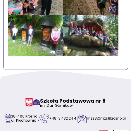
Szkoła Podstawowa nr 8
im. Dar Górników
38-400 Krosno
+48 13 432 24 41
mzs8@mzs8krosno.pl
ul. Prochownia 7