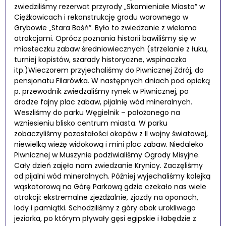
zwiedziliśmy rezerwat przyrody „Skamieniałe Miasto” w
Ciężkowicach i rekonstrukcję grodu warownego w
Grybowie „Stara Baśń”. Było to zwiedzanie z wieloma
atrakcjami. Oprócz poznania historii bawiliśmy się w
miasteczku zabaw średniowiecznych (strzelanie z łuku,
turniej kopistów, szarady historyczne, wspinaczka
itp.)Wieczorem przyjechaliśmy do Piwnicznej Zdrój, do
pensjonatu Filarówka. W następnych dniach pod opieką
p. przewodnik zwiedzaliśmy rynek w Piwnicznej, po
drodze fajny plac zabaw, pijalnię wód mineralnych.
Weszliśmy do parku Węgielnik – położonego na
wzniesieniu blisko centrum miasta. W parku
zobaczyliśmy pozostałości okopów z II wojny światowej,
niewielką wieżę widokową i mini plac zabaw. Niedaleko
Piwnicznej w Muszynie podziwialiśmy Ogrody Misyjne.
Cały dzień zajęło nam zwiedzanie Krynicy. Zaczęliśmy
od pijalni wód mineralnych. Później wyjechaliśmy kolejką
wąskotorową na Górę Parkową gdzie czekało nas wiele
atrakcji: ekstremalne zjeżdżalnie, zjazdy na oponach,
lody i pamiątki. Schodziliśmy z góry obok urokliwego
jeziorka, po którym pływały gęsi egipskie i łabędzie z