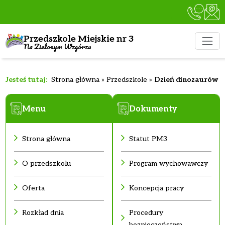
Przedszkole Miejskie nr 3
Na Zielonym Wzgórzu
Strona główna
»
Przedszkole
»
Dzień dinozaurów
Menu
Dokumenty
Strona główna
Statut PM3
O przedszkolu
Program wychowawczy
Oferta
Koncepcja pracy
Rozkład dnia
Procedury
bezpieczeństwa