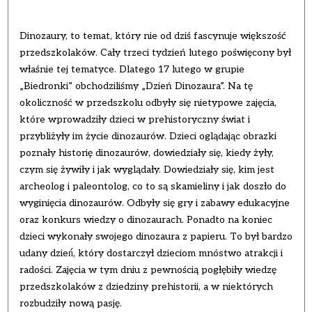
Dinozaury, to temat, który nie od dziś fascynuje większość
przedszkolaków. Cały trzeci tydzień lutego poświęcony był
właśnie tej tematyce. Dlatego 17 lutego w grupie
„Biedronki” obchodziliśmy „Dzień Dinozaura”. Na tę
okoliczność w przedszkolu odbyły się nietypowe zajęcia,
które wprowadziły dzieci w prehistoryczny świat i
przybliżyły im życie dinozaurów. Dzieci oglądając obrazki
poznały historię dinozaurów, dowiedziały się, kiedy żyły,
czym się żywiły i jak wyglądały. Dowiedziały się, kim jest
archeolog i paleontolog, co to są skamieliny i jak doszło do
wyginięcia dinozaurów. Odbyły się gry i zabawy edukacyjne
oraz konkurs wiedzy o dinozaurach. Ponadto na koniec
dzieci wykonały swojego dinozaura z papieru. To był bardzo
udany dzień́, który dostarczył dzieciom mnóstwo atrakcji i
radości. Zajęcia w tym dniu z pewnością pogłębiły wiedzę
przedszkolaków z dziedziny prehistorii, a w niektórych
rozbudziły nową pasję.