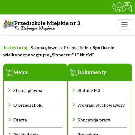
Przedszkole Miejskie nr 3
Na Zielonym Wzgórzu
Strona główna
»
Przedszkole
»
Spotkanie
wielkanocne w grupie „Słoneczni” i ” Nutki”
Menu
Dokumenty
Strona główna
Statut PM3
O przedszkolu
Program wychowawczy
Oferta
Koncepcja pracy
Rozkład dnia
Procedury