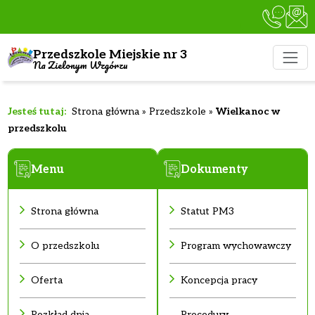
Przedszkole Miejskie nr 3
Na Zielonym Wzgórzu
Strona główna
»
Przedszkole
»
Wielkanoc w
przedszkolu
Menu
Dokumenty
Strona główna
Statut PM3
O przedszkolu
Program wychowawczy
Oferta
Koncepcja pracy
Rozkład dnia
Procedury