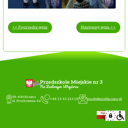
<< Poprzedni wpis
Następny wpis >>
Przedszkole Miejskie nr 3
Na Zielonym Wzgórzu
38-400 Krosno
+48 13 43 216 05
mzs8@mzs8krosno.pl
ul. Prochownia 4a