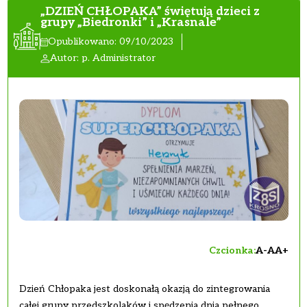
„DZIEŃ CHŁOPAKA” świętują dzieci z
grupy „Biedronki” i „Krasnale”
Opublikowano: 09/10/2023
Autor: p. Administrator
Czcionka:
A-
A
A+
Dzień Chłopaka jest doskonałą okazją do zintegrowania
całej grupy przedszkolaków i spędzenia dnia pełnego