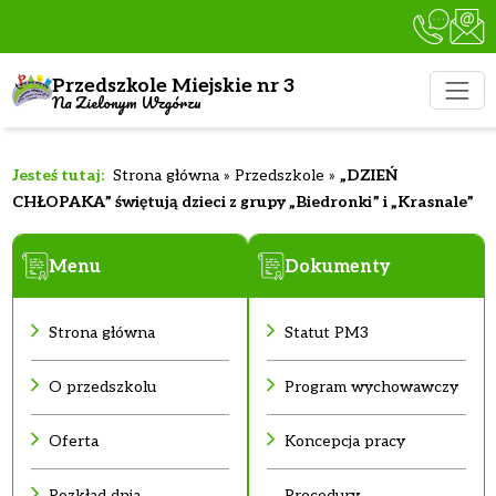
Przedszkole Miejskie nr 3
Na Zielonym Wzgórzu
Strona główna
»
Przedszkole
»
„DZIEŃ
CHŁOPAKA” świętują dzieci z grupy „Biedronki” i „Krasnale”
Menu
Dokumenty
Strona główna
Statut PM3
O przedszkolu
Program wychowawczy
Oferta
Koncepcja pracy
Rozkład dnia
Procedury