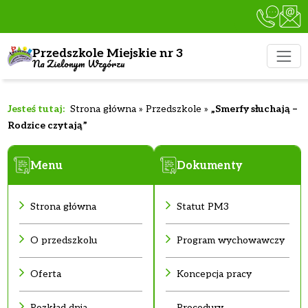
Przedszkole Miejskie nr 3
Na Zielonym Wzgórzu
Strona główna
»
Przedszkole
»
„Smerfy słuchają –
Rodzice czytają”
Menu
Dokumenty
Strona główna
Statut PM3
O przedszkolu
Program wychowawczy
Oferta
Koncepcja pracy
Rozkład dnia
Procedury