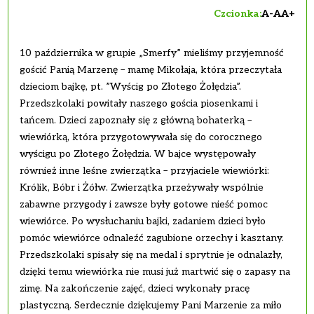
Czcionka:
A-
A
A+
10 października w grupie „Smerfy” mieliśmy przyjemność
gościć Panią Marzenę – mamę Mikołaja, która przeczytała
dzieciom bajkę, pt. ”Wyścig po Złotego Żołędzia”.
Przedszkolaki powitały naszego gościa piosenkami i
tańcem. Dzieci zapoznały się z główną bohaterką –
wiewiórką, która przygotowywała się do corocznego
wyścigu po Złotego Żołędzia. W bajce występowały
również inne leśne zwierzątka – przyjaciele wiewiórki:
Królik, Bóbr i Żółw. Zwierzątka przeżywały wspólnie
zabawne przygody i zawsze były gotowe nieść pomoc
wiewiórce. Po wysłuchaniu bajki, zadaniem dzieci było
pomóc wiewiórce odnaleźć zagubione orzechy i kasztany.
Przedszkolaki spisały się na medal i sprytnie je odnalazły,
dzięki temu wiewiórka nie musi już martwić się o zapasy na
zimę. Na zakończenie zajęć, dzieci wykonały pracę
plastyczną. Serdecznie dziękujemy Pani Marzenie za miło