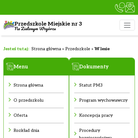
Przedszkole Miejskie nr 3
Na Zielonym Wzgórzu
Strona główna
»
Przedszkole
»
W lesie
Menu
Dokumenty
Strona główna
Statut PM3
O przedszkolu
Program wychowawczy
Oferta
Koncepcja pracy
Rozkład dnia
Procedury
bezpieczeństwa