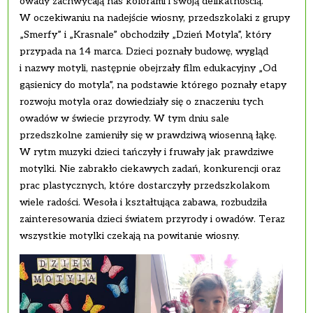
owady zachwycają nas kolorami i swoją delikatnością.
W oczekiwaniu na nadejście wiosny, przedszkolaki z grupy
„Smerfy” i „Krasnale” obchodziły „Dzień Motyla”, który
przypada na 14 marca. Dzieci poznały budowę, wygląd
i nazwy motyli, następnie obejrzały film edukacyjny „Od
gąsienicy do motyla”, na podstawie którego poznały etapy
rozwoju motyla oraz dowiedziały się o znaczeniu tych
owadów w świecie przyrody. W tym dniu sale
przedszkolne zamieniły się w prawdziwą wiosenną łąkę.
W rytm muzyki dzieci tańczyły i fruwały jak prawdziwe
motylki. Nie zabrakło ciekawych zadań, konkurencji oraz
prac plastycznych, które dostarczyły przedszkolakom
wiele radości. Wesoła i kształtująca zabawa, rozbudziła
zainteresowania dzieci światem przyrody i owadów. Teraz
wszystkie motylki czekają na powitanie wiosny.