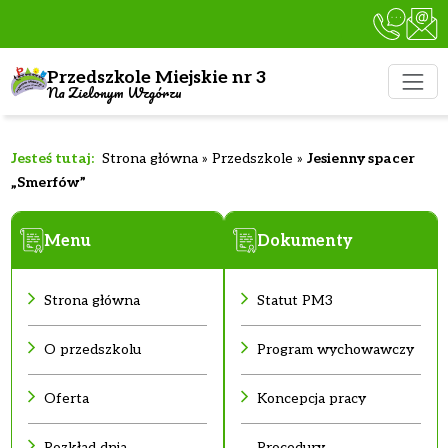
Przedszkole Miejskie nr 3
Na Zielonym Wzgórzu
Strona główna
»
Przedszkole
»
Jesienny spacer
„Smerfów”
Menu
Dokumenty
Strona główna
Statut PM3
O przedszkolu
Program wychowawczy
Oferta
Koncepcja pracy
Rozkład dnia
Procedury