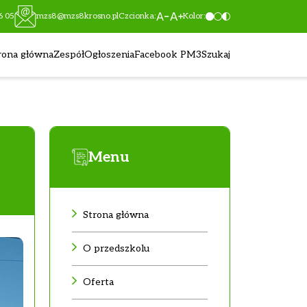
6 05
mzs8@mzs8krosno.pl
Czcionka:
Kolor:
rona główna
Zespół
Ogłoszenia
Facebook PM3
Szukaj
Menu
Strona główna
O przedszkolu
Oferta