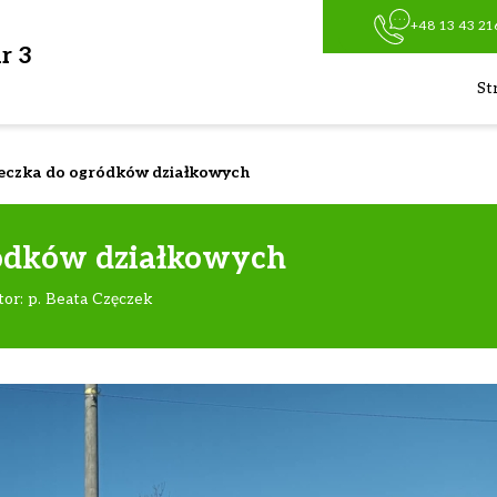
+48 13 43 21
r 3
St
eczka do ogródków działkowych
ódków działkowych
tor: p. Beata Częczek