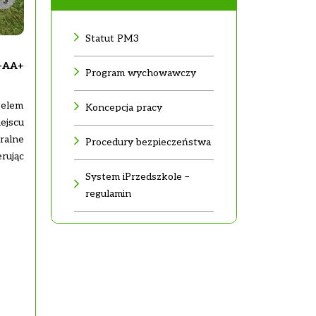
Statut PM3
-
A
A+
Program wychowawczy
Celem
Koncepcja pracy
ejscu
ralne
Procedury bezpieczeństwa
rując
System iPrzedszkole –
regulamin