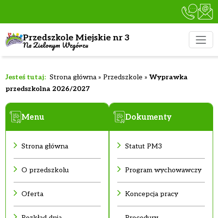
Przedszkole Miejskie nr 3
Na Zielonym Wzgórzu
Strona główna
»
Przedszkole
»
Wyprawka
przedszkolna 2026/2027
Menu
Dokumenty
Strona główna
Statut PM3
O przedszkolu
Program wychowawczy
Oferta
Koncepcja pracy
Rozkład dnia
Procedury