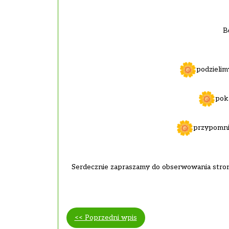
B
podzielim
poka
przypomni
Serdecznie zapraszamy do obserwowania strony
<< Poprzedni wpis