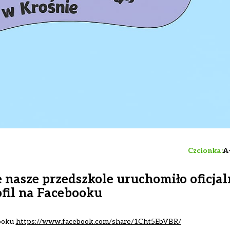
Czcionka:
A
e nasze przedszkole uruchomiło oficja
ofil na Facebooku
ooku
https://www.facebook.com/
share/1Cht5EbVBR/