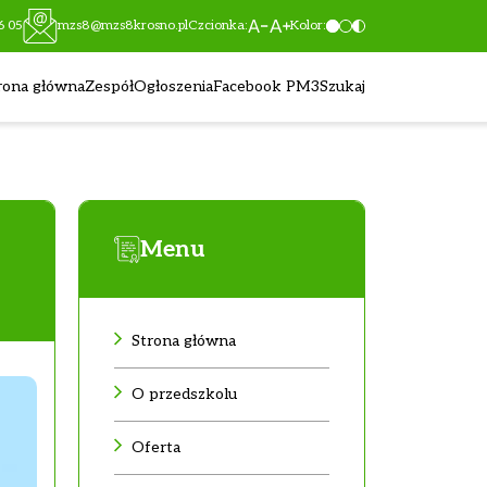
6 05
mzs8@mzs8krosno.pl
Czcionka:
Kolor:
rona główna
Zespół
Ogłoszenia
Facebook PM3
Szukaj
Menu
Strona główna
O przedszkolu
Oferta