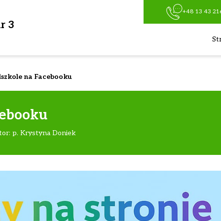
+48 13 43 21
r 3
St
szkole na Facebooku
cebooku
tor: p. Krystyna Doniek