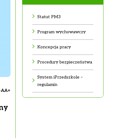
Statut PM3
Program wychowawczy
Koncepcja pracy
Procedury bezpieczeństwa
System iPrzedszkole –
regulamin
-
A
A+
lny